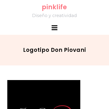
Skip
pinklife
to
Diseño y creatividad
content
Logotipo Don Piovani